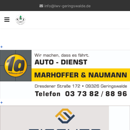
info@lwv-geringswalde.de
+
+