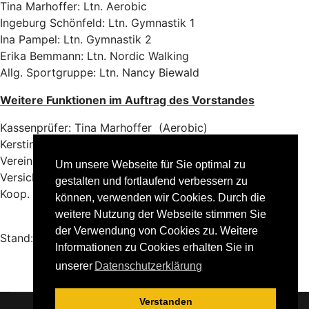
Tina Marhoffer: Ltn. Aerobic
Ingeburg Schönfeld: Ltn. Gymnastik 1
Ina Pampel: Ltn. Gymnastik 2
Erika Bemmann: Ltn. Nordic Walking
Allg. Sportgruppe: Ltn. Nancy Biewald
Weitere Funktionen im Auftrag des Vorstandes
Kassenprüfer: Tina Marhoffer (Aerobic)
Kerstin Wündisch (Gymnastik 2)
Vereinshomepage: Thomas Richter
Um unsere Webseite für Sie optimal zu
Versicherungen: Frank Heymann
gestalten und fortlaufend verbessern zu
Koop. Verein/Grundschule: Anke Heimann (für GS)
können, verwenden wir Cookies. Durch die
weitere Nutzung der Webseite stimmen Sie
der Verwendung von Cookies zu. Weitere
Stand: 08 - 2023
Informationen zu Cookies erhalten Sie in
unserer
Datenschutzerklärung
Verstanden